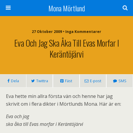
Mona Mörtlund
27 Oktober 2009 • Inga Kommentarer
Eva Och Jag Ska Åka Till Evas Morfar I
Keräntöjärvi
Dela
Twittra
Fäst
E-post
SMS
Eva hette min allra första vän och henne har jag
skrivit om i flera dikter i Mörtlunds Mona. Här är en:
Eva och jag
ska åka till Evas morfar i Keräntöjärvi