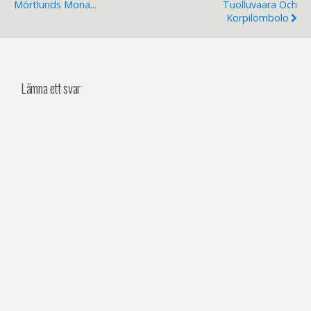
Mörtlunds Mona...
Tuolluvaara Och
Korpilombolo
Lämna ett svar