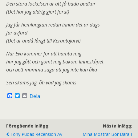
Den stora lockelsen är att få bada badkar
(Det har jag aldrig gjort förut)
Jag får hemlängtan redan innan det är dags
fär avfärd
(Det är ändå långt till Keräntöjärvi)
När Eva kommer för att hämta mig
har jag gått och gömt mig bakom linneskåpet
och bett mamma säga att jag inte kan åka
Sen skäms jag, åh vad jag skäms
F
T
E
Dela
a
w
m
c
i
a
e
t
i
b
t
l
o
e
o
r
Föregående Inlägg
Nästa Inlägg
k
Tony Pudas Recension Av
Mina Mostrar Bor Bara I