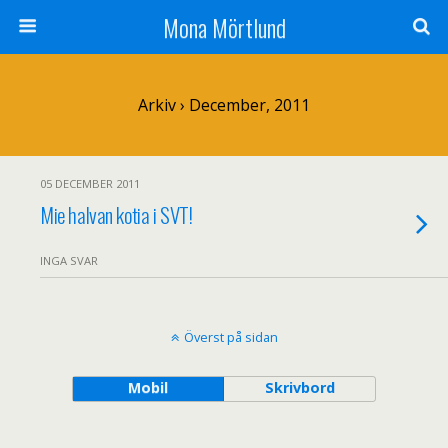
Mona Mörtlund
Arkiv › December, 2011
05 DECEMBER 2011
Mie halvan kotia i SVT!
INGA SVAR
Överst på sidan
Mobil
Skrivbord