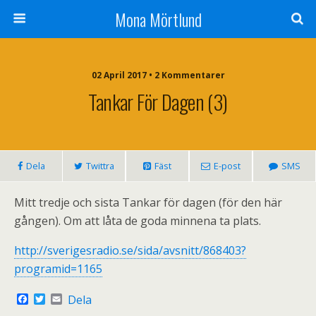
Mona Mörtlund
02 April 2017 • 2 Kommentarer
Tankar För Dagen (3)
Dela
Twittra
Fäst
E-post
SMS
Mitt tredje och sista Tankar för dagen (för den här
gången). Om att låta de goda minnena ta plats.
http://sverigesradio.se/sida/avsnitt/868403?
programid=1165
F
T
E
Dela
a
w
m