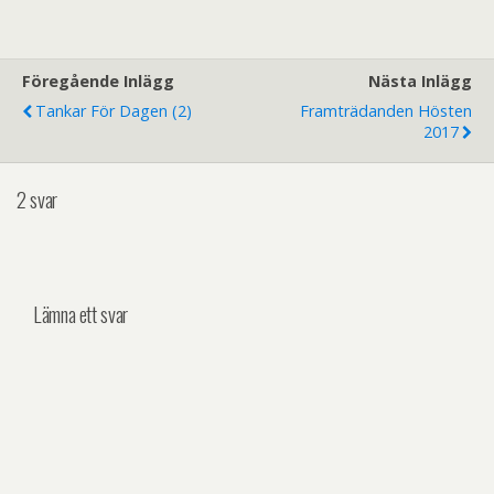
c
i
a
e
t
i
b
t
l
o
e
o
r
Föregående Inlägg
Nästa Inlägg
k
Tankar För Dagen (2)
Framträdanden Hösten
2017
2 svar
Lämna ett svar