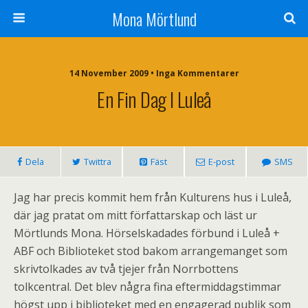
Mona Mörtlund
14 November 2009 • Inga Kommentarer
En Fin Dag I Luleå
Dela
Twittra
Fäst
E-post
SMS
Jag har precis kommit hem från Kulturens hus i Luleå,
där jag pratat om mitt författarskap och läst ur
Mörtlunds Mona. Hörselskadades förbund i Luleå +
ABF och Biblioteket stod bakom arrangemanget som
skrivtolkades av två tjejer från Norrbottens
tolkcentral. Det blev några fina eftermiddagstimmar
högst upp i biblioteket med en engagerad publik som