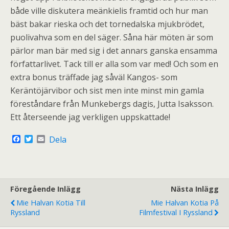
både ville diskutera meänkielis framtid och hur man
bäst bakar rieska och det tornedalska mjukbrödet,
puolivahva som en del säger. Såna här möten är som
pärlor man bär med sig i det annars ganska ensamma
författarlivet. Tack till er alla som var med! Och som en
extra bonus träffade jag såväl Kangos- som
Keräntöjärvibor och sist men inte minst min gamla
föreståndare från Munkebergs dagis, Jutta Isaksson.
Ett återseende jag verkligen uppskattade!
F
T
E
Dela
a
w
m
c
i
a
e
t
i
b
t
l
o
e
o
r
Föregående Inlägg
Nästa Inlägg
k
Mie Halvan Kotia Till
Mie Halvan Kotia På
Ryssland
Filmfestival I Ryssland