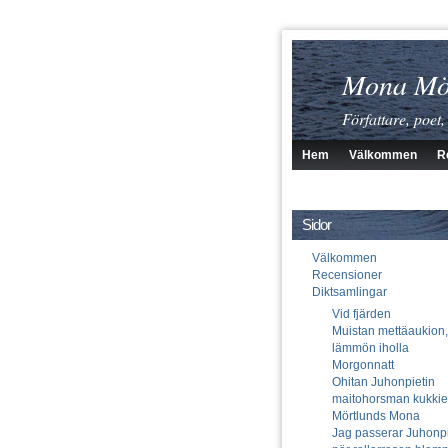
Mona Mö
Författare, poet,
Hem
Välkommen
R
Sidor
Välkommen
Recensioner
Diktsamlingar
Vid fjärden
Muistan mettäaukion,
lämmön iholla
Morgonnatt
Ohitan Juhonpietin
maitohorsman kukki
Mörtlunds Mona
Jag passerar Juhonpi