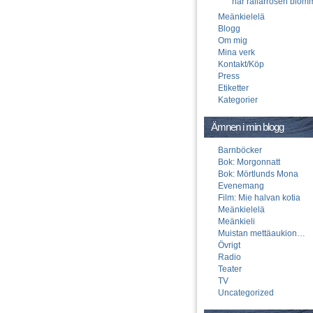
när rallarrosen blom
Meänkielelä
Blogg
Om mig
Mina verk
Kontakt/Köp
Press
Etiketter
Kategorier
Ämnen i min blogg
Barnböcker
Bok: Morgonnatt
Bok: Mörtlunds Mona
Evenemang
Film: Mie halvan kotia
Meänkielelä
Meänkieli
Muistan mettäaukion…
Övrigt
Radio
Teater
TV
Uncategorized