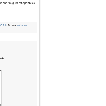
känner mig för ett ögonblick
SS 2.0
. Du kan
skicka en
red)