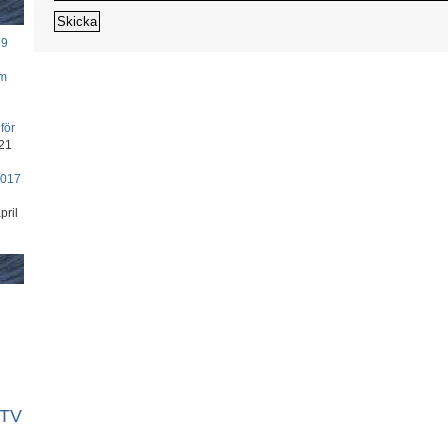
19
om
för
21
2017
pril
TV