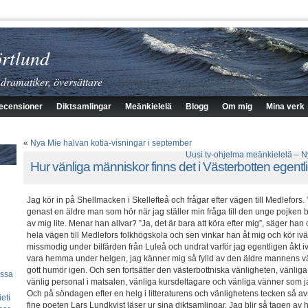
rtlund
 dramatiker, översättare
ecensioner
Diktsamlingar
Meänkielelä
Blogg
Om mig
Mina verk
«
Nya Mie halvan kotia-visningar i september
Uusi tv-ohjelma meänkielelä – N
Hur vänliga människor finns det i Västerbotten egent
Jag kör in på Shellmacken i Skellefteå och frågar efter vägen till Medlefors. 
genast en äldre man som hör när jag ställer min fråga till den unge pojke
av mig lite. Menar han allvar? ”Ja, det är bara att köra efter mig”, säger han
hela vägen till Medlefors folkhögskola och sen vinkar han åt mig och kör ivä
missmodig under bilfärden från Luleå och undrat varför jag egentligen åkt ivä
vara hemma under helgen, jag känner mig så fylld av den äldre mannens vän
gott humör igen. Och sen fortsätter den västerbottniska vänligheten, vänlig
essa
vänlig personal i matsalen, vänliga kursdeltagare och vänliga vänner som jag
Och på söndagen efter en helg i litteraturens och vänlighetens tecken så av
eti
fine poeten Lars Lundkvist läser ur sina diktsamlingar. Jag blir så tagen av