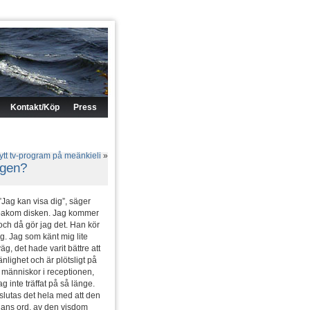
Kontakt/Köp
Press
ytt tv-program på meänkieli
»
ligen?
”Jag kan visa dig”, säger
n bakom disken. Jag kommer
 och då gör jag det. Han kör
g. Jag som känt mig lite
g, det hade varit bättre att
lighet och är plötsligt på
a människor i receptionen,
 inte träffat på så länge.
slutas det hela med att den
 hans ord, av den visdom