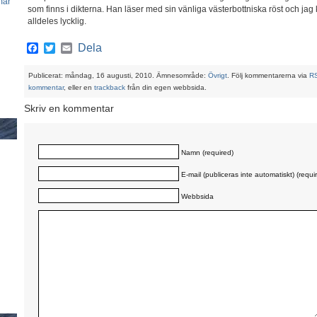
mar
som finns i dikterna. Han läser med sin vänliga västerbottniska röst och jag 
alldeles lycklig.
Facebook
Twitter
Email
Dela
Publicerat: måndag, 16 augusti, 2010. Ämnesområde:
Övrigt
. Följ kommentarerna via
R
kommentar
, eller en
trackback
från din egen webbsida.
Skriv en kommentar
Namn (required)
E-mail (publiceras inte automatiskt) (requi
Webbsida