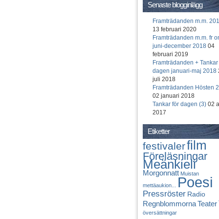
Senaste blogginlägg
Framträdanden m.m. 20
13 februari 2020
Framträdanden m.m. fr 
juni-december 2018
04
februari 2019
Framträdanden + Tankar 
dagen januari-maj 2018
juli 2018
Framträdanden Hösten 
02 januari 2018
Tankar för dagen (3)
02 a
2017
Etiketter
film
festivaler
Föreläsningar
Meänkieli
Morgonnatt
Muistan
Poesi
mettäaukion...
Pressröster
Radio
Regnblommorna
Teater
översättningar