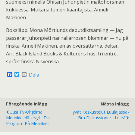
suomeksi nimellä Ohitan Juhonpietin maitohorsman
kukkiessa. Mukana toinen kääntäjistä, Anneli
Mäkinen.
Boksläpp. Mona Mörtlunds debutdiktsamling — Jag
passerar Juhonpieti när rallarrosen blommar — nu på
finska. Anneli Mäkinen, en av översättarna, deltar.
Arr: Black Island Books & Kulturens hus, fri entré,
språk: finska & svenska.
F
T
E
Dela
a
w
m
c
i
a
e
t
i
b
t
l
o
e
o
r
Föregående Inlägg
Nästa Inlägg
k
Uusi Tv-Ohjelma
Hyvät Keskustelut Luulajassa-
Meänkielelä - Nytt Tv-
Bra Diskussioner I Luleå
Program På Meänkieli