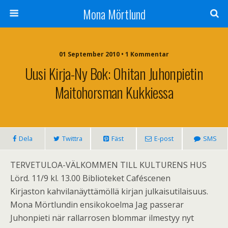
Mona Mörtlund
01 September 2010 • 1 Kommentar
Uusi Kirja-Ny Bok: Ohitan Juhonpietin
Maitohorsman Kukkiessa
Dela
Twittra
Fäst
E-post
SMS
TERVETULOA-VÄLKOMMEN TILL KULTURENS HUS
Lörd. 11/9 kl. 13.00 Biblioteket Caféscenen
Kirjaston kahvilanäyttämöllä kirjan julkaisutilaisuus.
Mona Mörtlundin ensikokoelma Jag passerar
Juhonpieti när rallarrosen blommar ilmestyy nyt