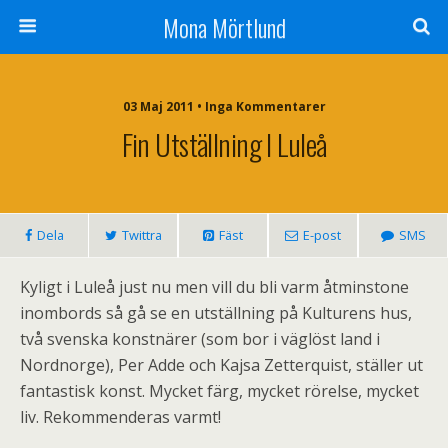
Mona Mörtlund
03 Maj 2011 • Inga Kommentarer
Fin Utställning I Luleå
Dela
Twittra
Fäst
E-post
SMS
Kyligt i Luleå just nu men vill du bli varm åtminstone
inombords så gå se en utställning på Kulturens hus,
två svenska konstnärer (som bor i väglöst land i
Nordnorge), Per Adde och Kajsa Zetterquist, ställer ut
fantastisk konst. Mycket färg, mycket rörelse, mycket
liv. Rekommenderas varmt!