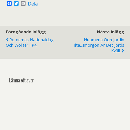
F
T
E
Dela
a
w
m
c
i
a
e
t
i
b
t
l
o
e
o
r
Föregående Inlägg
Nästa Inlägg
k
Romernas Nationaldag
Huomena Oon Jordin
Och Wollter I P4
Ilta...Imorgon Är Det Jords
Kväll.
Lämna ett svar