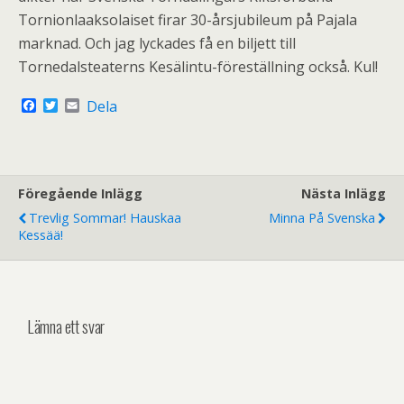
Tornionlaaksolaiset firar 30-årsjubileum på Pajala
marknad. Och jag lyckades få en biljett till
Tornedalsteaterns Kesälintu-föreställning också. Kul!
F
T
E
Dela
a
w
m
c
i
a
e
t
i
b
t
l
o
e
o
r
Föregående Inlägg
Nästa Inlägg
k
Trevlig Sommar! Hauskaa
Minna På Svenska
Kessää!
Lämna ett svar