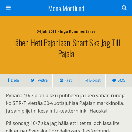
Mona Mörtlund
04 Juli 2011 • Inga Kommentarer
Lähen Heti Pajahlaan-Snart Ska Jag Till
Pajala
Dela
Twittra
Fäst
E-post
SMS
Pyhänä 10/7 piän pikku puhheen ja luen vähän runoja
ko STR-T viettää 30-vuotisjuhlaa Pajalan markkinoila.
Ja sain piljetin Kesälintu-teatterhiinki. Hauska!
På söndag 10/7 ska jag hålla ett litet tal och läsa lite
dikter när Svenska Torndalingars Riksförbund-