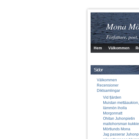
Mona Mö
Författare, poet,
Hem
Välkommen
R
Sidor
Välkommen
Recensioner
Diktsamlingar
Vid fjärden
Muistan mettäaukion,
lämmön iholla
Morgonnatt
Ohitan Juhonpietin
maitohorsman kukki
Mörtlunds Mona
Jag passerar Juhonpi