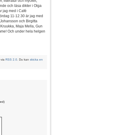
, litteratur och mycket,
nde och läsa dikter i Olga
r jag med i Café
lördag 11-12.30 är jag med
 Johansson och Birgitta
id Kruukka, Maja Mella, Gun
 timme! Och under hela helgen
 via
RSS 2.0
. Du kan
skicka en
red)