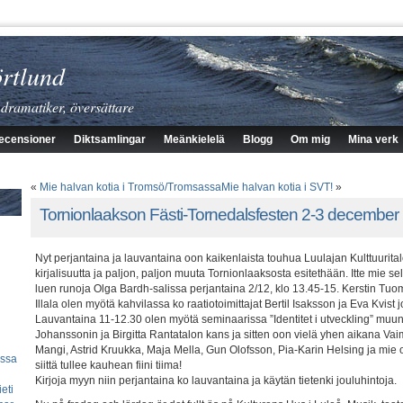
rtlund
 dramatiker, översättare
ecensioner
Diktsamlingar
Meänkielelä
Blogg
Om mig
Mina verk
«
Mie halvan kotia i Tromsö/Tromsassa
Mie halvan kotia i SVT!
»
Tornionlaakson Fästi-Tornedalsfesten 2-3 december
Nyt perjantaina ja lauvantaina oon kaikenlaista touhua Luulajan Kulttuuritalo
kirjalisuutta ja paljon, paljon muuta Tornionlaaksosta esitethään. Itte mie se
luen runoja Olga Bardh-salissa perjantaina 2/12, klo 13.45-15. Kerstin Tu
Illala olen myötä kahvilassa ko raatiotoimittajat Bertil Isaksson ja Eva Kvist
Lauvantaina 11-12.30 olen myötä seminaarissa ”Identitet i utveckling” m
Johanssonin ja Birgitta Rantatalon kans ja sitten oon vielä yhen aikana Vaim
Mangi, Astrid Kruukka, Maja Mella, Gun Olofsson, Pia-Karin Helsing ja mie
essa
siittä tullee kauhean fiini tiima!
Kirjoja myyn niin perjantaina ko lauvantaina ja käytän tietenki jouluhintoja.
eti