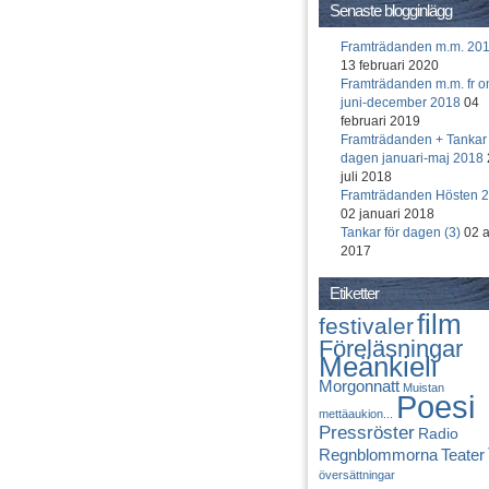
Senaste blogginlägg
Framträdanden m.m. 20
13 februari 2020
Framträdanden m.m. fr 
juni-december 2018
04
februari 2019
Framträdanden + Tankar 
dagen januari-maj 2018
juli 2018
Framträdanden Hösten 
02 januari 2018
Tankar för dagen (3)
02 a
2017
Etiketter
film
festivaler
Föreläsningar
Meänkieli
Morgonnatt
Muistan
Poesi
mettäaukion...
Pressröster
Radio
Regnblommorna
Teater
översättningar