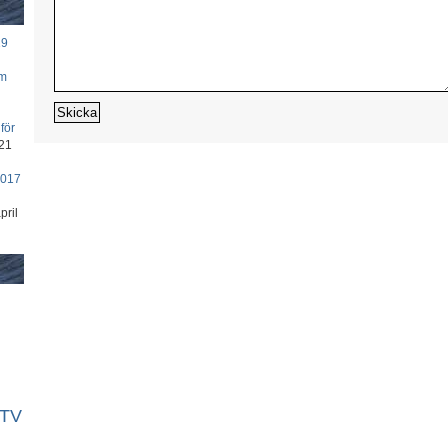
19
om
för
21
2017
pril
TV