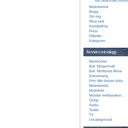
när rallarrosen blom
Meänkielelä
Blogg
Om mig
Mina verk
Kontakt/Köp
Press
Etiketter
Kategorier
Ämnen i min blogg
Barnböcker
Bok: Morgonnatt
Bok: Mörtlunds Mona
Evenemang
Film: Mie halvan kotia
Meänkielelä
Meänkieli
Muistan mettäaukion…
Övrigt
Radio
Teater
TV
Uncategorized