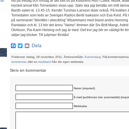
mar
Nu på fredag och lördag är det fullt ös på Kulturens Hus i Luleå. Musik, teater
mycket annat från Tornedalen visas upp. Själv ska jag berätta om mitt skriva
Bardh-salen kl. 13.45-15. Kerstin Tuomas-Larsson läser också. På kvällen ä
Tornedalen som leds av Sveriges Radios Bertil Isaksson och Eva Kvist. På 
på seminariet ”Identitet i utveckling” tillsammans med bland andra Henning
Rantatalo och kl. 13 blir det ännu ”Vaimo”-timmen där Siv-Britt Mangi, Astr
Olofsson, Pia-Karin Helsing och jag är med. Det tror jag blir en väldigt fin
säljer jag böcker. Till julpriser förstås!
Facebook
Twitter
Email
Dela
Publicerat: tisdag, 29 november, 2011. Ämnesområde:
Evenemang
. Följ kommentarerna
kommentar
, eller en
trackback
från din egen webbsida.
Skriv en kommentar
Namn (required)
E-mail (publiceras inte automatiskt) (requi
Webbsida