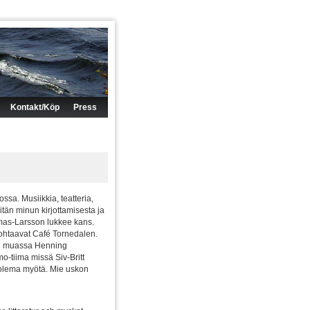
Kontakt/Köp
Press
ssa. Musiikkia, teatteria,
litän minun kirjottamisesta ja
omas-Larsson lukkee kans.
 johtaavat Café Tornedalen.
uun muassa Henning
o-tiima missä Siv-Britt
 olema myötä. Mie uskon