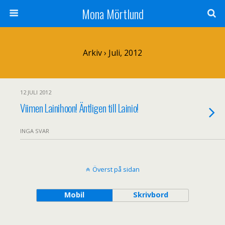
Mona Mörtlund
Arkiv › Juli, 2012
12 JULI 2012
Viimen Lainihoon! Äntligen till Lainio!
INGA SVAR
Överst på sidan
Mobil
Skrivbord