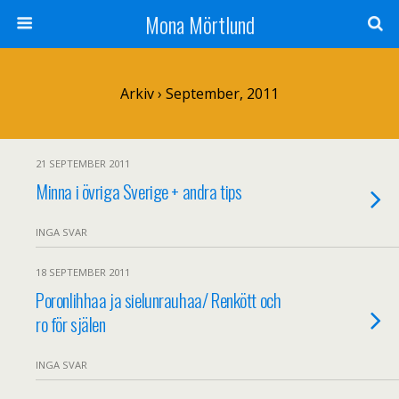
Mona Mörtlund
Arkiv › September, 2011
21 SEPTEMBER 2011
Minna i övriga Sverige + andra tips
INGA SVAR
18 SEPTEMBER 2011
Poronlihhaa ja sielunrauhaa/ Renkött och
ro för själen
INGA SVAR