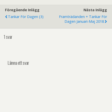
b
t
l
o
e
o
r
Föregående Inlägg
Nästa Inlägg
k
Tankar För Dagen (3)
Framträdanden + Tankar För
Dagen Januari-Maj 2018
1 svar
Lämna ett svar