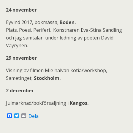
24 november
Eyvind 2017, bokmässa,
Boden.
Plats. Poesi. Periferi. Konstnären Eva-Stina Sandling
och jag samtalar under ledning av poeten David
Väyrynen.
29 november
Visning av filmen Mie halvan kotia/workshop,
Sametinget,
Stockholm.
2 december
Julmarknad/bokförsäljning i
Kangos.
F
T
E
Dela
a
w
m
c
i
a
e
t
i