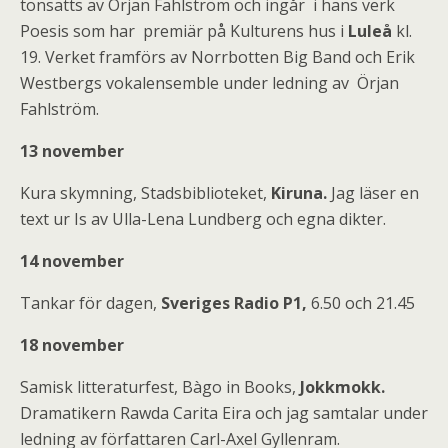
tonsatts av Örjan Fahlström och ingår i hans verk
Poesis som har premiär på Kulturens hus i
Luleå
kl.
19. Verket framförs av Norrbotten Big Band och Erik
Westbergs vokalensemble under ledning av Örjan
Fahlström.
13 november
Kura skymning, Stadsbiblioteket,
Kiruna.
Jag läser en
text ur Is av Ulla-Lena Lundberg och egna dikter.
14 november
Tankar för dagen,
Sveriges Radio P1,
6.50 och 21.45
18 november
Samisk litteraturfest, Bàgo in Books,
Jokkmokk.
Dramatikern Rawda Carita Eira och jag samtalar under
ledning av författaren Carl-Axel Gyllenram.