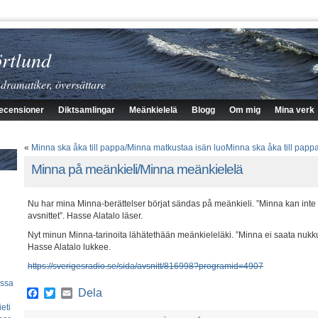
rtlund
 dramatiker, översättare
ecensioner
Diktsamlingar
Meänkielelä
Blogg
Om mig
Mina verk
«
Minna ska åka till pappa/Minna matkustaa isän luo
Minna ska åka till papp
Minna på meänkieli/Minna meänkielelä
Nu har mina Minna-berättelser börjat sändas på meänkieli. ”Minna kan inte 
avsnittet”. Hasse Alatalo läser.
Nyt minun Minna-tarinoita lähätethään meänkieleläki. ”Minna ei saata nuk
Hasse Alatalo lukkee.
https://sverigesradio.se/sida/avsnitt/816998?programid=4907
essa
Facebook
Twitter
Email
Dela
eti