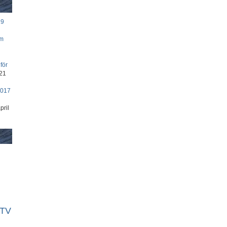
19
om
för
21
2017
pril
TV