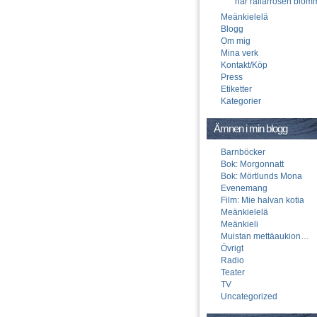
när rallarrosen blom
Meänkielelä
Blogg
Om mig
Mina verk
Kontakt/Köp
Press
Etiketter
Kategorier
Ämnen i min blogg
Barnböcker
Bok: Morgonnatt
Bok: Mörtlunds Mona
Evenemang
Film: Mie halvan kotia
Meänkielelä
Meänkieli
Muistan mettäaukion…
Övrigt
Radio
Teater
TV
Uncategorized