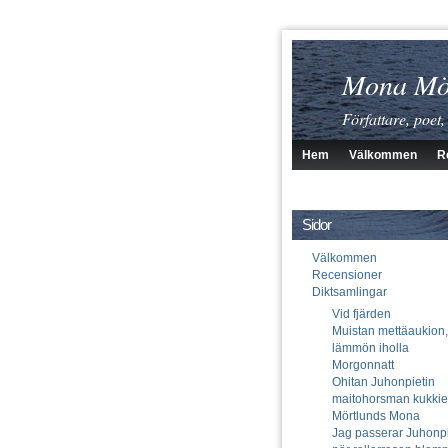
Mona Mö
Författare, poet,
Hem
Välkommen
R
Sidor
Välkommen
Recensioner
Diktsamlingar
Vid fjärden
Muistan mettäaukion,
lämmön iholla
Morgonnatt
Ohitan Juhonpietin
maitohorsman kukki
Mörtlunds Mona
Jag passerar Juhonpi