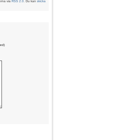
erna via
RSS 2.0
. Du kan
skicka
red)