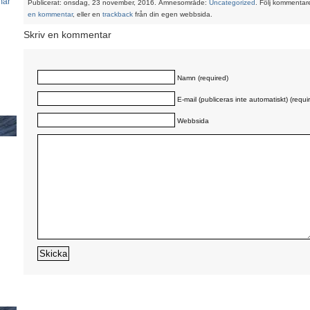
mar
Publicerat: onsdag, 23 november, 2016. Ämnesområde:
Uncategorized
. Följ kommentar
en kommentar
, eller en
trackback
från din egen webbsida.
Skriv en kommentar
Namn (required)
E-mail (publiceras inte automatiskt) (requi
Webbsida