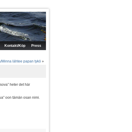
Kontakt/Köp
Press
a/Minna lähtee papan tykö
»
sova” heter det här
kua” oon tämän osan nimi.