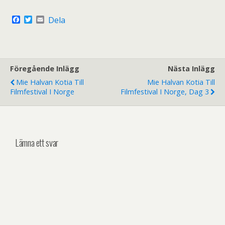
F
T
E
Dela
a
w
m
c
i
a
e
t
i
b
t
l
o
e
o
r
Föregående Inlägg
Nästa Inlägg
k
Mie Halvan Kotia Till
Mie Halvan Kotia Till
Filmfestival I Norge
Filmfestival I Norge, Dag 3
Lämna ett svar