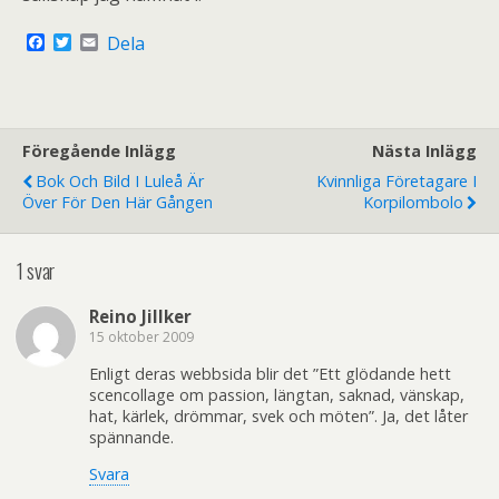
F
T
E
Dela
a
w
m
c
i
a
e
t
i
b
t
l
o
e
o
r
Föregående Inlägg
Nästa Inlägg
k
Bok Och Bild I Luleå Är
Kvinnliga Företagare I
Över För Den Här Gången
Korpilombolo
1 svar
Reino Jillker
15 oktober 2009
Enligt deras webbsida blir det ”Ett glödande hett
scencollage om passion, längtan, saknad, vänskap,
hat, kärlek, drömmar, svek och möten”. Ja, det låter
spännande.
Svara