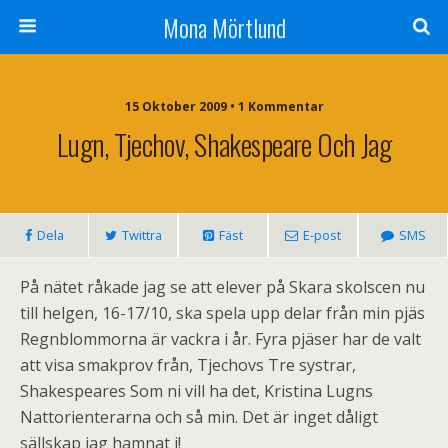
Mona Mörtlund
15 Oktober 2009 • 1 Kommentar
Lugn, Tjechov, Shakespeare Och Jag
Dela
Twittra
Fäst
E-post
SMS
På nätet råkade jag se att elever på Skara skolscen nu
till helgen, 16-17/10, ska spela upp delar från min pjäs
Regnblommorna är vackra i år. Fyra pjäser har de valt
att visa smakprov från, Tjechovs Tre systrar,
Shakespeares Som ni vill ha det, Kristina Lugns
Nattorienterarna och så min. Det är inget dåligt
sällskap jag hamnat i!