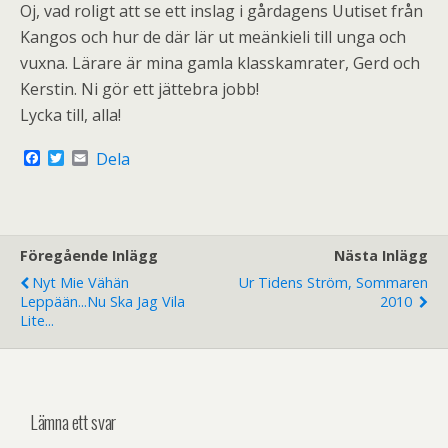
Oj, vad roligt att se ett inslag i gårdagens Uutiset från
Kangos och hur de där lär ut meänkieli till unga och
vuxna. Lärare är mina gamla klasskamrater, Gerd och
Kerstin. Ni gör ett jättebra jobb!
Lycka till, alla!
F
T
E
Dela
a
w
m
c
i
a
e
t
i
b
t
l
o
e
o
r
Föregående Inlägg
Nästa Inlägg
k
Nyt Mie Vähän
Ur Tidens Ström, Sommaren
Leppään...nu Ska Jag Vila
2010
Lite...
Lämna ett svar