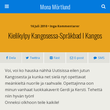
Mona Mörtlund
16 Juli 2010 • Inga Kommentarer
Kielikylpy Kangosessa-Språkbad I Kangos
Dela
Twittra
Fäst
E-post
SMS
Voi, voi ko hauska nähhä Uutisissa eilen jutun
Kangosesta ja kunka net sielä nyt opettavat
meänkieltä nuorile ja raahvaile. Opettajinna oon
minun vanhaat luokkakaverit Gerdi ja Kersti. Tehettä
niin hyvän työn!
Onneksi olkhoon teile kaikile!