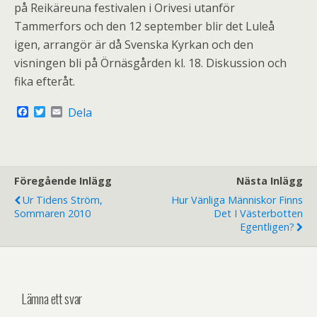
på Reikäreuna festivalen i Orivesi utanför
Tammerfors och den 12 september blir det Luleå
igen, arrangör är då Svenska Kyrkan och den
visningen bli på Örnäsgården kl. 18. Diskussion och
fika efteråt.
F
T
E
Dela
a
w
m
c
i
a
e
t
i
b
t
l
o
e
o
r
Föregående Inlägg
Nästa Inlägg
k
Ur Tidens Ström,
Hur Vänliga Människor Finns
Sommaren 2010
Det I Västerbotten
Egentligen?
Lämna ett svar