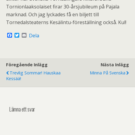
Tornionlaaksolaiset firar 30-årsjubileum på Pajala
marknad. Och jag lyckades få en biljett till
Tornedalsteaterns Kesälintu-föreställning också. Kul!
F
T
E
Dela
a
w
m
c
i
a
e
t
i
b
t
l
o
e
o
r
Föregående Inlägg
Nästa Inlägg
k
Trevlig Sommar! Hauskaa
Minna På Svenska
Kessää!
Lämna ett svar