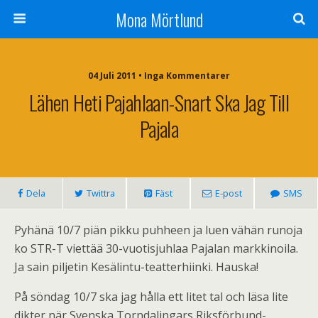
Mona Mörtlund
04 Juli 2011 • Inga Kommentarer
Lähen Heti Pajahlaan-Snart Ska Jag Till
Pajala
Dela
Twittra
Fäst
E-post
SMS
Pyhänä 10/7 piän pikku puhheen ja luen vähän runoja
ko STR-T viettää 30-vuotisjuhlaa Pajalan markkinoila.
Ja sain piljetin Kesälintu-teatterhiinki. Hauska!
På söndag 10/7 ska jag hålla ett litet tal och läsa lite
dikter när Svenska Torndalingars Riksförbund-