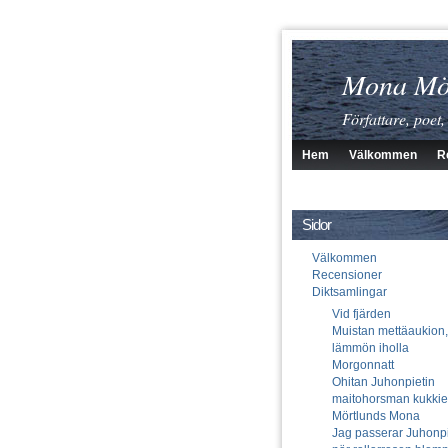
Mona Mö
Författare, poet,
Hem
Välkommen
R
Sidor
Välkommen
Recensioner
Diktsamlingar
Vid fjärden
Muistan mettäaukion,
lämmön iholla
Morgonnatt
Ohitan Juhonpietin
maitohorsman kukki
Mörtlunds Mona
Jag passerar Juhonpi