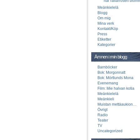
när rallarrosen blom
Meänkielelä
Blogg
Om mig
Mina verk
Kontakt/Köp
Press
Etiketter
Kategorier
Ämnen i min blogg
Barnböcker
Bok: Morgonnatt
Bok: Mörtlunds Mona
Evenemang
Film: Mie halvan kotia
Meänkielelä
Meänkieli
Muistan mettäaukion…
Övrigt
Radio
Teater
TV
Uncategorized