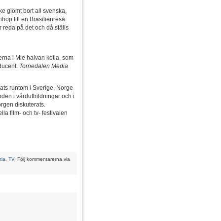
ke glömt bort all svenska,
ihop till en Brasilienresa.
 reda på det och då ställs
erna i Mie halvan kotia, som
oducent.
Tornedalen Media
ts runtom i Sverige, Norge
nden i vårdutbildningar och i
gen diskuterats.
a film- och tv- festivalen
tia
,
TV
. Följ kommentarerna via