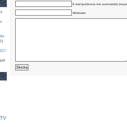
E-mail (publiceras inte automatiskt) (requi
19
Webbsida
om
för
21
2017
pril
TV