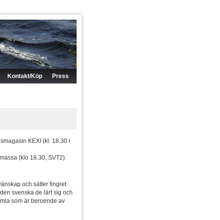
Kontakt/Köp
Press
magasin KEXI (kl. 18.30 i
massa (klo 18.30, SVT2).
vänskap och sätter fingret
 den svenska de lärt sig och
gamla som är beroende av