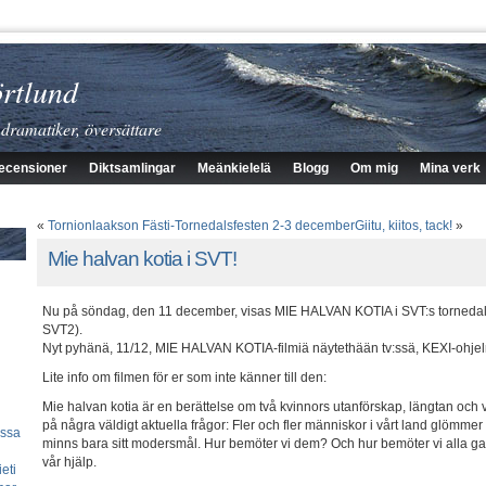
rtlund
 dramatiker, översättare
ecensioner
Diktsamlingar
Meänkielelä
Blogg
Om mig
Mina verk
«
Tornionlaakson Fästi-Tornedalsfesten 2-3 december
Giitu, kiitos, tack!
»
Mie halvan kotia i SVT!
Nu på söndag, den 11 december, visas MIE HALVAN KOTIA i SVT:s tornedals
SVT2).
Nyt pyhänä, 11/12, MIE HALVAN KOTIA-filmiä näytethään tv:ssä, KEXI-ohjel
Lite info om filmen för er som inte känner till den:
Mie halvan kotia är en berättelse om två kvinnors utanförskap, längtan och 
på några väldigt aktuella frågor: Fler och fler människor i vårt land glömmer
essa
minns bara sitt modersmål. Hur bemöter vi dem? Och hur bemöter vi alla 
vår hjälp.
eti