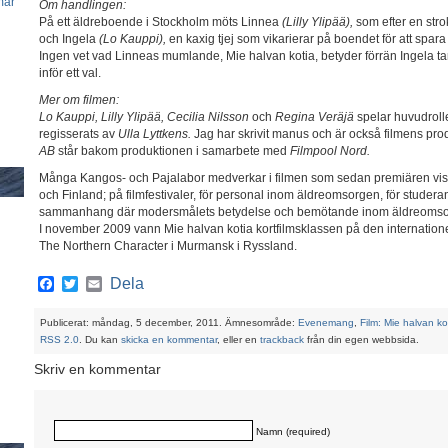
mar
Om handlingen:
På ett äldreboende i Stockholm möts Linnea
(Lilly Ylipää),
som efter en stro
och Ingela
(Lo Kauppi),
en kaxig tjej som vikarierar på boendet för att spara 
Ingen vet vad Linneas mumlande, Mie halvan kotia, betyder förrän Ingela tar
inför ett val.
Mer om filmen:
Lo Kauppi, Lilly Ylipää, Cecilia Nilsson
och
Regina Veräjä
spelar huvudroll
regisserats av
Ulla Lyttkens.
Jag har skrivit manus och är också filmens pr
AB
står bakom produktionen i samarbete med
Filmpool Nord.
Många Kangos- och Pajalabor medverkar i filmen som sedan premiären visa
och Finland; på filmfestivaler, för personal inom äldreomsorgen, för studera
sammanhang där modersmålets betydelse och bemötande inom äldreomsor
I november 2009 vann Mie halvan kotia kortfilmsklassen på den internationell
The Northern Character i Murmansk i Ryssland.
Facebook
Twitter
Email
Dela
Publicerat: måndag, 5 december, 2011. Ämnesområde:
Evenemang
,
Film: Mie halvan ko
RSS 2.0
. Du kan
skicka en kommentar
, eller en
trackback
från din egen webbsida.
Skriv en kommentar
Namn (required)