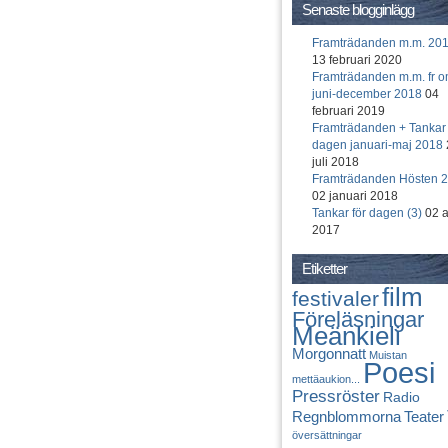
Senaste blogginlägg
Framträdanden m.m. 20
13 februari 2020
Framträdanden m.m. fr 
juni-december 2018
04
februari 2019
Framträdanden + Tankar 
dagen januari-maj 2018
juli 2018
Framträdanden Hösten 
02 januari 2018
Tankar för dagen (3)
02 a
2017
Etiketter
film
festivaler
Föreläsningar
Meänkieli
Morgonnatt
Muistan
Poesi
mettäaukion...
Pressröster
Radio
Regnblommorna
Teater
översättningar