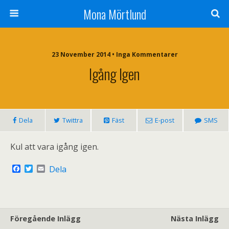
Mona Mörtlund
23 November 2014 • Inga Kommentarer
Igång Igen
Dela
Twittra
Fäst
E-post
SMS
Kul att vara igång igen.
F
T
E
Dela
a
w
m
c
i
a
e
t
i
b
t
l
o
e
o
r
Föregående Inlägg
Nästa Inlägg
k