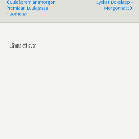
Luleåpremiär Imorgon!
Lyckat Boksläpp -
Premiääri Luulajassa
Morgonnatt
Huomena!
Lämna ett svar