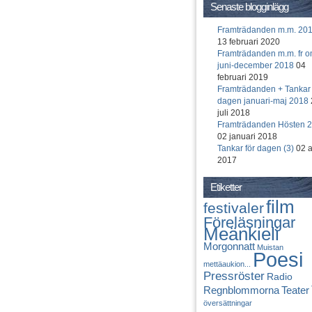
Senaste blogginlägg
Framträdanden m.m. 20
13 februari 2020
Framträdanden m.m. fr 
juni-december 2018
04
februari 2019
Framträdanden + Tankar 
dagen januari-maj 2018
juli 2018
Framträdanden Hösten 
02 januari 2018
Tankar för dagen (3)
02 a
2017
Etiketter
film
festivaler
Föreläsningar
Meänkieli
Morgonnatt
Muistan
Poesi
mettäaukion...
Pressröster
Radio
Regnblommorna
Teater
översättningar