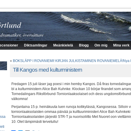
rtlund
 dramatiker, översättare
ecensioner
Diktsamlingar
Meänkielelä
Blogg
Om mig
Mina verk
«
BOKSLÄPP I ROVANIEMI! KIRJAN JULKISTAMINEN ROVANIEMELÄ!
Nya 
Till Kangos med kulturministern
Fredagen 15 juli läser jag poesi i min hemby Kangos. Då firas tornedalinga
bl a kulturministern Alice Bah Kuhnke. Klockan 10 börjar firandet som arr
Tornedalingars Riksförbund-Tornionlaaksolaiset och dess ungdomsförbund
välkomna!
Perjantaina 15 p. heinäkuuta luen runoja kotikylässä, Kangosessa. Silloin 
tornionlaaksolaisten ommaa päivää ja kulttuuriministeri Alice Bah Kuhnkek
essa
Tornionlaaksolaisten järjestö STR-T ja nuorisoliitto Met Nuoret oon viettämi
10. Olet lämpimästi tervetullu!
eti