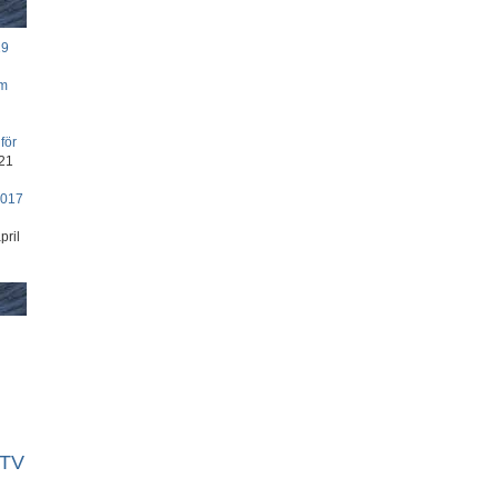
19
om
för
21
2017
pril
TV