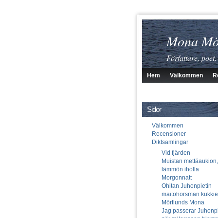
Mona Mö
Författare, poet,
Hem
Välkommen
R
Sidor
Välkommen
Recensioner
Diktsamlingar
Vid fjärden
Muistan mettäaukion,
lämmön iholla
Morgonnatt
Ohitan Juhonpietin
maitohorsman kukki
Mörtlunds Mona
Jag passerar Juhonpi