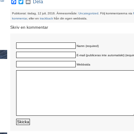
mar
Facebook
Twitter
Email
Dela
Publicerat: tisdag, 12 juli, 2016. Ämnesområde:
Uncategorized
. Följ kommentarerna via
kommentar
, eller en
trackback
från din egen webbsida.
Skriv en kommentar
Namn (required)
E-mail (publiceras inte automatiskt) (requi
Webbsida