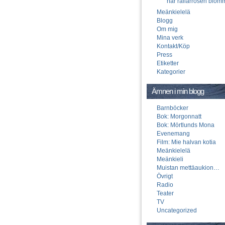
när rallarrosen blom
Meänkielelä
Blogg
Om mig
Mina verk
Kontakt/Köp
Press
Etiketter
Kategorier
Ämnen i min blogg
Barnböcker
Bok: Morgonnatt
Bok: Mörtlunds Mona
Evenemang
Film: Mie halvan kotia
Meänkielelä
Meänkieli
Muistan mettäaukion…
Övrigt
Radio
Teater
TV
Uncategorized