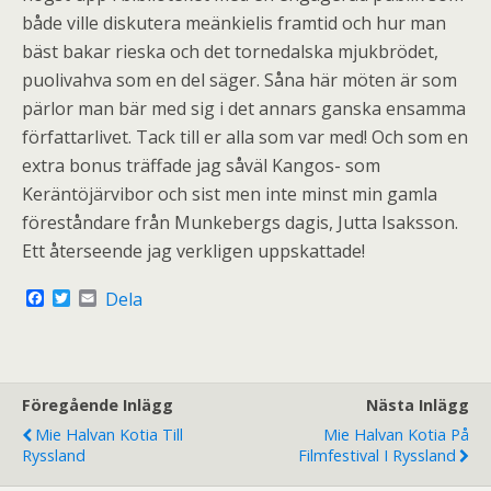
både ville diskutera meänkielis framtid och hur man
bäst bakar rieska och det tornedalska mjukbrödet,
puolivahva som en del säger. Såna här möten är som
pärlor man bär med sig i det annars ganska ensamma
författarlivet. Tack till er alla som var med! Och som en
extra bonus träffade jag såväl Kangos- som
Keräntöjärvibor och sist men inte minst min gamla
föreståndare från Munkebergs dagis, Jutta Isaksson.
Ett återseende jag verkligen uppskattade!
F
T
E
Dela
a
w
m
c
i
a
e
t
i
b
t
l
o
e
o
r
Föregående Inlägg
Nästa Inlägg
k
Mie Halvan Kotia Till
Mie Halvan Kotia På
Ryssland
Filmfestival I Ryssland