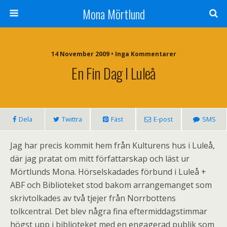
Mona Mörtlund
14 November 2009 • Inga Kommentarer
En Fin Dag I Luleå
Dela
Twittra
Fäst
E-post
SMS
Jag har precis kommit hem från Kulturens hus i Luleå,
där jag pratat om mitt författarskap och läst ur
Mörtlunds Mona. Hörselskadades förbund i Luleå +
ABF och Biblioteket stod bakom arrangemanget som
skrivtolkades av två tjejer från Norrbottens
tolkcentral. Det blev några fina eftermiddagstimmar
högst upp i biblioteket med en engagerad publik som