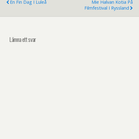
En Fin Dag I Luleå
Mie Halvan Kotia På
Filmfestival I Ryssland
Lämna ett svar