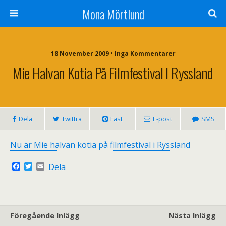
Mona Mörtlund
18 November 2009 • Inga Kommentarer
Mie Halvan Kotia På Filmfestival I Ryssland
Dela
Twittra
Fäst
E-post
SMS
Nu är Mie halvan kotia på filmfestival i Ryssland
F
T
E
Dela
a
w
m
c
i
a
e
t
i
b
t
l
o
e
o
r
Föregående Inlägg
Nästa Inlägg
k