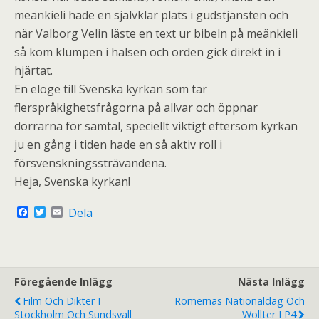
meänkieli hade en självklar plats i gudstjänsten och
när Valborg Velin läste en text ur bibeln på meänkieli
så kom klumpen i halsen och orden gick direkt in i
hjärtat.
En eloge till Svenska kyrkan som tar
flerspråkighetsfrågorna på allvar och öppnar
dörrarna för samtal, speciellt viktigt eftersom kyrkan
ju en gång i tiden hade en så aktiv roll i
försvenskningssträvandena.
Heja, Svenska kyrkan!
F
T
E
Dela
a
w
m
c
i
a
e
t
i
b
t
l
o
e
o
r
Föregående Inlägg
Nästa Inlägg
k
Film Och Dikter I
Romernas Nationaldag Och
Stockholm Och Sundsvall
Wollter I P4