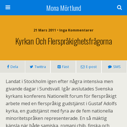
Mona Mörtlund
21 Mars 2011 • Inga Kommentarer
Kyrkan Och Flerspråkighetsfrågorna
Dela
Twittra
Fäst
E-post
SMS
Landat i Stockholm igen efter några intensiva men
givande dagar i Sundsvall. Igår avslutades Svenska
kyrkans konferens Nationellt forum för flerspråkigt
arbete med en flerspråkig gudstjänst i Gustaf Adolfs
kyrka, en gudstjänst med fyra av de fem nationella
minoritetspråken representerade. En så mäktig
känsla när både samiska, romani chib, finska och