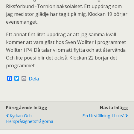
Riksförbund -Tornionlaaksolaiset. Ett uppdrag som
jag med stor glädje har tagit på mig. Klockan 19 börjar
evenemanget.
Ett annat fint litet uppdrag är att jag samma kväll
kommer att vara gäst hos Sven Wollter i programmet
Wollter i P4. Då talar vi om att flytta och att återvända.
Och lite poesi blir det också. Klockan 22 börjar det
programmet.
F
T
E
Dela
a
w
m
c
i
a
e
t
i
b
t
l
o
e
o
r
Föregående Inlägg
Nästa Inlägg
k
Kyrkan Och
Fin Utställning I Luleå
Flerspråkighetsfrågorna