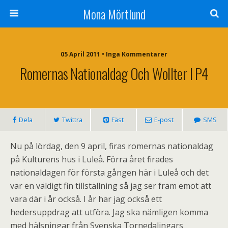
Mona Mörtlund
05 April 2011 • Inga Kommentarer
Romernas Nationaldag Och Wollter I P4
Dela
Twittra
Fäst
E-post
SMS
Nu på lördag, den 9 april, firas romernas nationaldag
på Kulturens hus i Luleå. Förra året firades
nationaldagen för första gången här i Luleå och det
var en väldigt fin tillställning så jag ser fram emot att
vara där i år också. I år har jag också ett
hedersuppdrag att utföra. Jag ska nämligen komma
med hälsningar från Svenska Tornedalingars