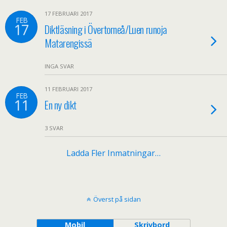
17 FEBRUARI 2017
FEB
17
Diktläsning i Övertorneå/Luen runoja
Matarengissä
INGA SVAR
11 FEBRUARI 2017
FEB
11
En ny dikt
3 SVAR
Ladda Fler Inmatningar…
Överst på sidan
Mobil
Skrivbord